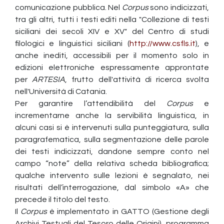
comunicazione pubblica. Nel
Corpus
sono indicizzati,
tra gli altri, tutti i testi editi nella "Collezione di testi
siciliani dei secoli XIV e XV" del Centro di studi
filologici e linguistici siciliani (
http://www.csfls.it
), e
anche inediti, accessibili per il momento solo in
edizioni elettroniche espressamente approntate
per
ARTESIA
, frutto dell'attività di ricerca svolta
nell'Università di Catania.
Per garantire l’attendibilità del
Corpus
e
incrementarne anche la servibilità linguistica, in
alcuni casi si è intervenuti sulla punteggiatura, sulla
paragrafematica, sulla segmentazione delle parole
dei testi indicizzati, dandone sempre conto nel
campo “note” della relativa scheda bibliografica;
qualche intervento sulle lezioni è segnalato, nei
risultati dell’interrogazione, dal simbolo «A» che
precede il titolo del testo.
Il
Corpus
è implementato in GATTO (Gestione degli
Archivi Testuali del Tesoro delle Origini), programma